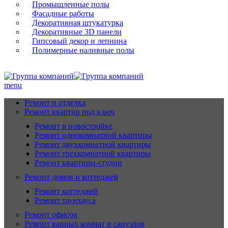
Промышленные полы
Фасадные работы
Декоративная штукатурка
Декоративные 3D панели
Гипсовый декор и лепнина
Полимерные наливные полы
88412236830
menu
Ремонт и отделка
Ремонт квартир под ключ
Ремонт в новостройке
Ремонт однокомнатной квартиры
Ремонт двухкомнатной квартиры
Ремонт трехкомнатной квартиры
Ремонт квартиры-студии
Ремонт домов и коттеджей
Ремонт коттеджей
Ремонт таунхауса
Ремонт офисов
Ремонт ванных комнат и санузлов