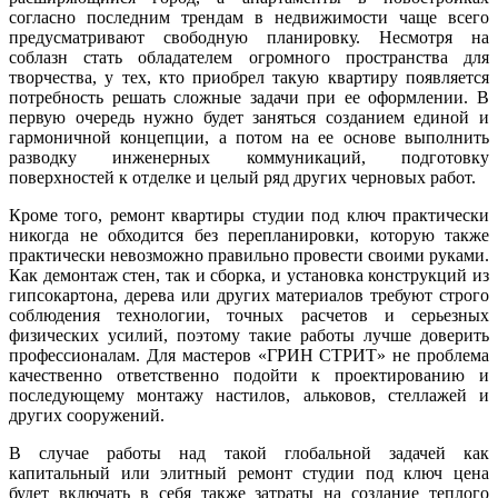
согласно последним трендам в недвижимости чаще всего
предусматривают свободную планировку. Несмотря на
соблазн стать обладателем огромного пространства для
творчества, у тех, кто приобрел такую квартиру появляется
потребность решать сложные задачи при ее оформлении. В
первую очередь нужно будет заняться созданием единой и
гармоничной концепции, а потом на ее основе выполнить
разводку инженерных коммуникаций, подготовку
поверхностей к отделке и целый ряд других черновых работ.
Кроме того, ремонт квартиры студии под ключ практически
никогда не обходится без перепланировки, которую также
практически невозможно правильно провести своими руками.
Как демонтаж стен, так и сборка, и установка конструкций из
гипсокартона, дерева или других материалов требуют строго
соблюдения технологии, точных расчетов и серьезных
физических усилий, поэтому такие работы лучше доверить
профессионалам. Для мастеров «ГРИН СТРИТ» не проблема
качественно ответственно подойти к проектированию и
последующему монтажу настилов, альковов, стеллажей и
других сооружений.
В случае работы над такой глобальной задачей как
капитальный или элитный ремонт студии под ключ цена
будет включать в себя также затраты на создание теплого